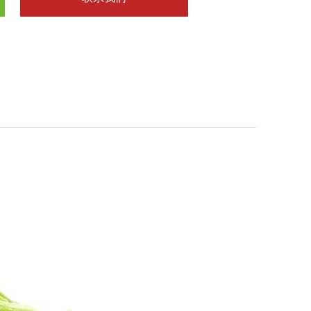
：132-4379-6869